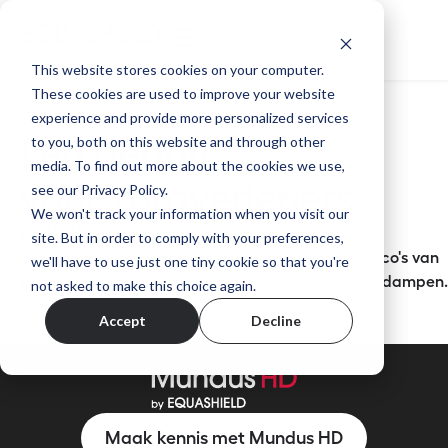
NL
This website stores cookies on your computer.
These cookies are used to improve your website
experience and provide more personalized services
to you, both on this website and through other
Een bedrijf
media. To find out more about the cookies we use,
voor zorgverleners
see our Privacy Policy.
We won't track your information when you visit our
EQUASHIELD® heeft zich ertoe verbonden
site. But in order to comply with your preferences,
gezondheidswerkers te beschermen tegen de risico's van
we'll have to use just one tiny cookie so that you're
blootstelling aan gevaarlijke geneesmiddelen en dampen.
not asked to make this choice again.
Accept
Decline
Maak kennis met Mundus HD