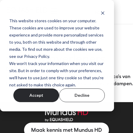
NL
This website stores cookies on your computer.
These cookies are used to improve your website
experience and provide more personalized services
to you, both on this website and through other
Een bedrijf
media. To find out more about the cookies we use,
voor zorgverleners
see our Privacy Policy.
We won't track your information when you visit our
EQUASHIELD® heeft zich ertoe verbonden
site. But in order to comply with your preferences,
gezondheidswerkers te beschermen tegen de risico's van
we'll have to use just one tiny cookie so that you're
blootstelling aan gevaarlijke geneesmiddelen en dampen.
not asked to make this choice again.
Accept
Decline
Maak kennis met Mundus HD