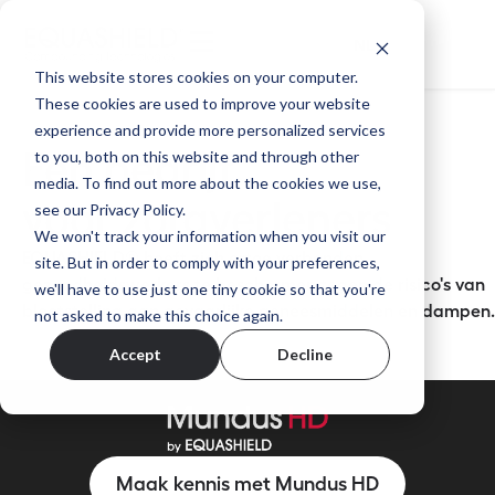
NL
This website stores cookies on your computer.
These cookies are used to improve your website
experience and provide more personalized services
to you, both on this website and through other
Een bedrijf
media. To find out more about the cookies we use,
voor zorgverleners
see our Privacy Policy.
We won't track your information when you visit our
EQUASHIELD® heeft zich ertoe verbonden
site. But in order to comply with your preferences,
gezondheidswerkers te beschermen tegen de risico's van
we'll have to use just one tiny cookie so that you're
blootstelling aan gevaarlijke geneesmiddelen en dampen.
not asked to make this choice again.
Accept
Decline
Maak kennis met Mundus HD