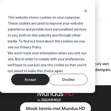
NL
This website stores cookies on your computer.
These cookies are used to improve your website
experience and provide more personalized services
to you, both on this website and through other
Een bedrijf
media. To find out more about the cookies we use,
voor zorgverleners
see our Privacy Policy.
We won't track your information when you visit our
EQUASHIELD® heeft zich ertoe verbonden
site. But in order to comply with your preferences,
gezondheidswerkers te beschermen tegen de risico's van
we'll have to use just one tiny cookie so that you're
blootstelling aan gevaarlijke geneesmiddelen en dampen.
not asked to make this choice again.
Accept
Decline
Maak kennis met Mundus HD