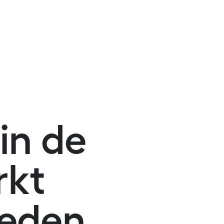
 in de
kt
reden