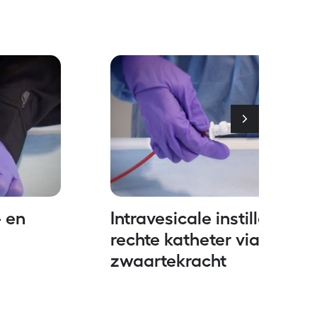
 en
Intravesicale instillatie m
rechte katheter via
zwaartekracht