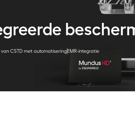
tegreerde bescher
 van CSTD met automatisering
EMR-integratie