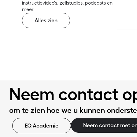
eer lezen
Me
instructievideo's, zelfstudies, podcasts en
meer.
Alles zien
Neem contact o
om te zien hoe we u kunnen onderst
Neem contact met on
EQ Academie