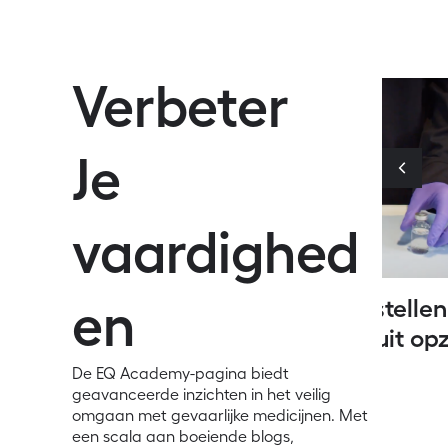
Verbeter
Je
vaardighed
tor op
Een flacon samenstellen
en
kbare
vloeistof in een spuit op
Cellshield
De EQ Academy-pagina biedt
geavanceerde inzichten in het veilig
omgaan met gevaarlijke medicijnen. Met
een scala aan boeiende blogs,