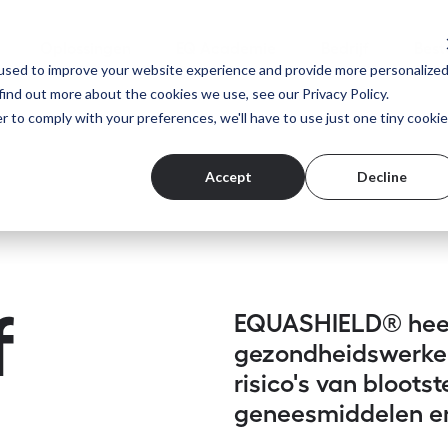
Oplossingen
EQ Academie
Bedrijf
Best
used to improve your website experience and provide more personalize
find out more about the cookies we use, see our Privacy Policy.
r to comply with your preferences, we'll have to use just one tiny cookie
Accept
Decline
f
EQUASHIELD® heeft
gezondheidswerker
risico's van blootst
geneesmiddelen e