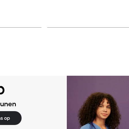
er lezen
Mee
p
eunen
s op