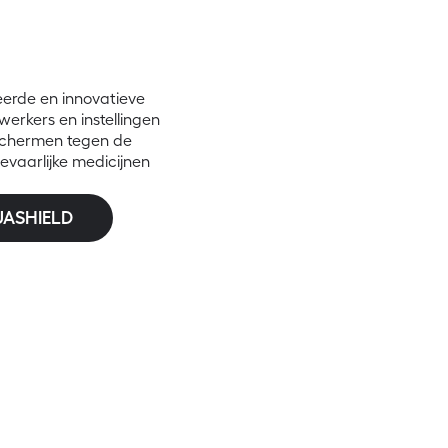
erde en innovatieve
rkers en instellingen
schermen tegen de
gevaarlijke medicijnen
UASHIELD